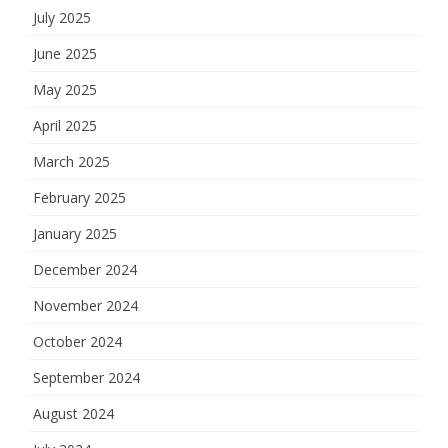
July 2025
June 2025
May 2025
April 2025
March 2025
February 2025
January 2025
December 2024
November 2024
October 2024
September 2024
August 2024