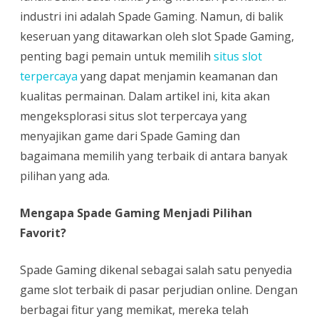
Game
industri ini adalah Spade Gaming. Namun, di balik
Spade
keseruan yang ditawarkan oleh slot Spade Gaming,
Gaming
penting bagi pemain untuk memilih
situs slot
terpercaya
yang dapat menjamin keamanan dan
kualitas permainan. Dalam artikel ini, kita akan
mengeksplorasi situs slot terpercaya yang
menyajikan game dari Spade Gaming dan
bagaimana memilih yang terbaik di antara banyak
pilihan yang ada.
Mengapa Spade Gaming Menjadi Pilihan
Favorit?
Spade Gaming dikenal sebagai salah satu penyedia
game slot terbaik di pasar perjudian online. Dengan
berbagai fitur yang memikat, mereka telah