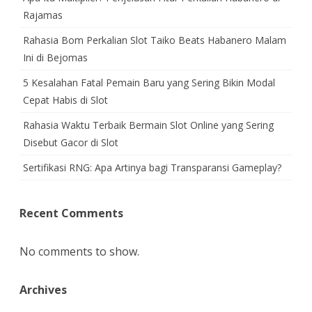
Rajamas
Rahasia Bom Perkalian Slot Taiko Beats Habanero Malam
Ini di Bejomas
5 Kesalahan Fatal Pemain Baru yang Sering Bikin Modal
Cepat Habis di Slot
Rahasia Waktu Terbaik Bermain Slot Online yang Sering
Disebut Gacor di Slot
Sertifikasi RNG: Apa Artinya bagi Transparansi Gameplay?
Recent Comments
No comments to show.
Archives