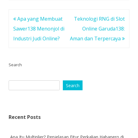
Post
Apa yang Membuat
Teknologi RNG di Slot
navigation
Sawer138 Menonjol di
Online Garuda138:
Industri Judi Online?
Aman dan Terpercaya
Search
Search
Recent Posts
Apa Itu Multiplier? Penjelasan Fitur Perkalian Habanero di