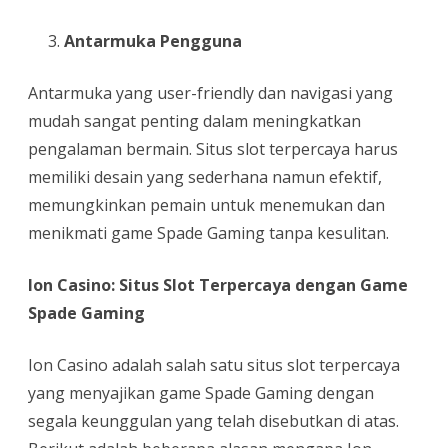
Antarmuka Pengguna
Antarmuka yang user-friendly dan navigasi yang
mudah sangat penting dalam meningkatkan
pengalaman bermain. Situs slot terpercaya harus
memiliki desain yang sederhana namun efektif,
memungkinkan pemain untuk menemukan dan
menikmati game Spade Gaming tanpa kesulitan.
Ion Casino: Situs Slot Terpercaya dengan Game
Spade Gaming
Ion Casino adalah salah satu situs slot terpercaya
yang menyajikan game Spade Gaming dengan
segala keunggulan yang telah disebutkan di atas.