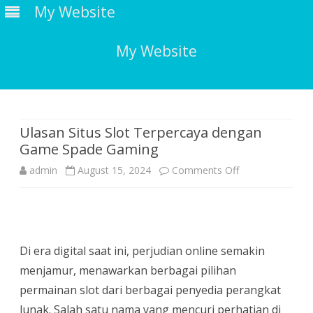
My Website
My Website
Skip
to
content
Ulasan Situs Slot Terpercaya dengan
Game Spade Gaming
on
admin
August 15, 2024
Comments Off
Ulasan
Situs
Slot
Di era digital saat ini, perjudian online semakin
Terpercaya
menjamur, menawarkan berbagai pilihan
permainan slot dari berbagai penyedia perangkat
dengan
lunak. Salah satu nama yang mencuri perhatian di