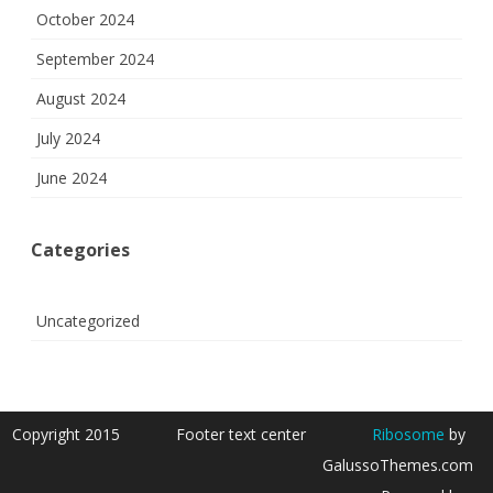
October 2024
September 2024
August 2024
July 2024
June 2024
Categories
Uncategorized
Copyright 2015
Footer text center
Ribosome
by
GalussoThemes.com