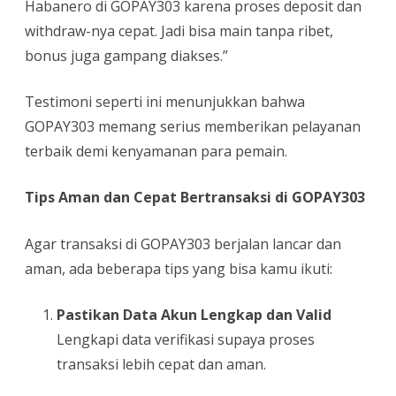
Habanero di GOPAY303 karena proses deposit dan
withdraw-nya cepat. Jadi bisa main tanpa ribet,
bonus juga gampang diakses.”
Testimoni seperti ini menunjukkan bahwa
GOPAY303 memang serius memberikan pelayanan
terbaik demi kenyamanan para pemain.
Tips Aman dan Cepat Bertransaksi di GOPAY303
Agar transaksi di GOPAY303 berjalan lancar dan
aman, ada beberapa tips yang bisa kamu ikuti:
Pastikan Data Akun Lengkap dan Valid
Lengkapi data verifikasi supaya proses
transaksi lebih cepat dan aman.