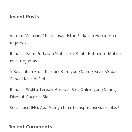
Recent Posts
Apa Itu Multiplier? Penjelasan Fitur Perkalian Habanero di
Rajamas
Rahasia Bom Perkalian Slot Taiko Beats Habanero Malam
Ini di Bejomas
5 Kesalahan Fatal Pemain Baru yang Sering Bikin Modal
Cepat Habis di Slot
Rahasia Waktu Terbaik Bermain Slot Online yang Sering
Disebut Gacor di Slot
Sertifikasi RNG: Apa Artinya bagi Transparansi Gameplay?
Recent Comments