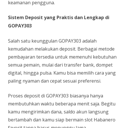
keamanan pengguna.
Sistem Deposit yang Praktis dan Lengkap di
GOPAY303
Salah satu keunggulan GOPAY303 adalah
kemudahan melakukan deposit. Berbagai metode
pembayaran tersedia untuk memenuhi kebutuhan
semua pemain, mulai dari transfer bank, dompet
digital, hingga pulsa. Kamu bisa memilih cara yang
paling nyaman dan cepat sesuai preferensi.
Proses deposit di GOPAY303 biasanya hanya
membutuhkan waktu beberapa menit saja. Begitu
kamu mengirimkan dana, saldo akun langsung
bertambah dan kamu siap bermain slot Habanero
favorit tanpa harus menunggu lama.