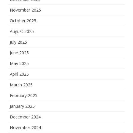
November 2025
October 2025
August 2025
July 2025
June 2025
May 2025
April 2025
March 2025
February 2025
January 2025
December 2024
November 2024