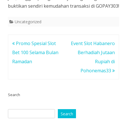
buktikan sendiri kemudahan transaksi di GOPAY303!
Uncategorized
Post
Promo Spesial Slot
Event Slot Habanero
navigation
Bet 100 Selama Bulan
Berhadiah Jutaan
Ramadan
Rupiah di
Pohonemas33
Search
Search