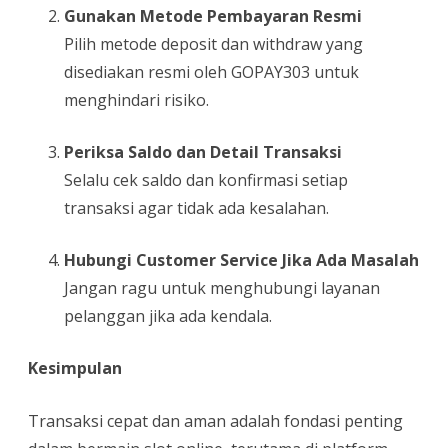
Gunakan Metode Pembayaran Resmi
Pilih metode deposit dan withdraw yang
disediakan resmi oleh GOPAY303 untuk
menghindari risiko.
Periksa Saldo dan Detail Transaksi
Selalu cek saldo dan konfirmasi setiap
transaksi agar tidak ada kesalahan.
Hubungi Customer Service Jika Ada Masalah
Jangan ragu untuk menghubungi layanan
pelanggan jika ada kendala.
Kesimpulan
Transaksi cepat dan aman adalah fondasi penting