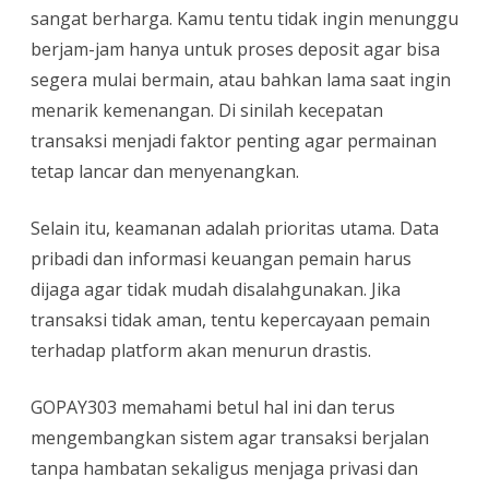
sangat berharga. Kamu tentu tidak ingin menunggu
berjam-jam hanya untuk proses deposit agar bisa
segera mulai bermain, atau bahkan lama saat ingin
menarik kemenangan. Di sinilah kecepatan
transaksi menjadi faktor penting agar permainan
tetap lancar dan menyenangkan.
Selain itu, keamanan adalah prioritas utama. Data
pribadi dan informasi keuangan pemain harus
dijaga agar tidak mudah disalahgunakan. Jika
transaksi tidak aman, tentu kepercayaan pemain
terhadap platform akan menurun drastis.
GOPAY303 memahami betul hal ini dan terus
mengembangkan sistem agar transaksi berjalan
tanpa hambatan sekaligus menjaga privasi dan