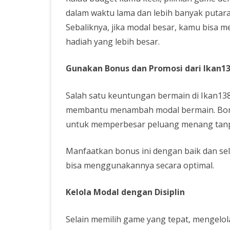
dalam waktu lama dan lebih banyak putar
Sebaliknya, jika modal besar, kamu bisa 
hadiah yang lebih besar.
Gunakan Bonus dan Promosi dari Ikan1
Salah satu keuntungan bermain di Ikan13
membantu menambah modal bermain. Bonus 
untuk memperbesar peluang menang tanpa
Manfaatkan bonus ini dengan baik dan sel
bisa menggunakannya secara optimal.
Kelola Modal dengan Disiplin
Selain memilih game yang tepat, mengelol