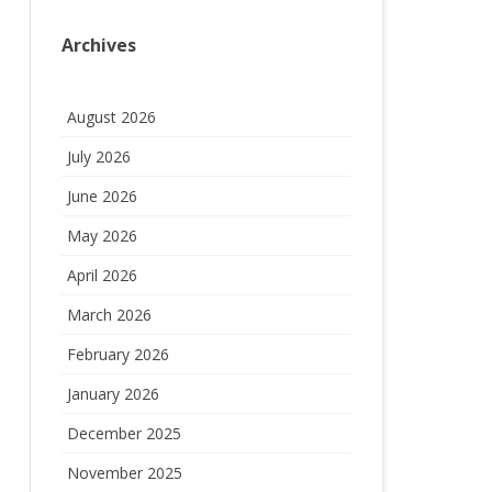
Archives
August 2026
July 2026
June 2026
May 2026
April 2026
March 2026
February 2026
January 2026
December 2025
November 2025