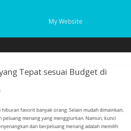
My Website
Skip
to
content
yang Tepat sesuai Budget di
on
f
Tips
tu hiburan favorit banyak orang. Selain mudah dimainkan,
Memilih
an peluang menang yang menggiurkan. Namun, kunci
Game
enyenangkan dan berpeluang menang adalah memilih