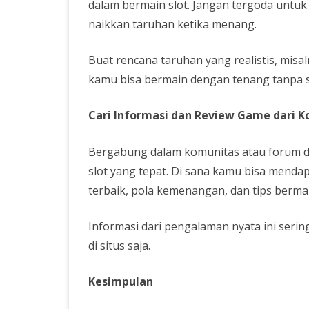
dalam bermain slot. Jangan tergoda untuk 
naikkan taruhan ketika menang.
Buat rencana taruhan yang realistis, mis
kamu bisa bermain dengan tenang tanpa s
Cari Informasi dan Review Game dari K
Bergabung dalam komunitas atau forum d
slot yang tepat. Di sana kamu bisa menda
terbaik, pola kemenangan, dan tips berma
Informasi dari pengalaman nyata ini serin
di situs saja.
Kesimpulan