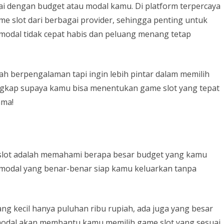
Slot
ai dengan budget atau modal kamu. Di platform terpercaya
ame slot dari berbagai provider, sehingga penting untuk
yang
modal tidak cepat habis dan peluang menang tetap
Tepat
sesuai
Budget
h berpengalaman tapi ingin lebih pintar dalam memilih
engkap supaya kamu bisa menentukan game slot yang tepat
di
ama!
Ikan138!
slot adalah memahami berapa besar budget yang kamu
h modal yang benar-benar siap kamu keluarkan tanpa
ng kecil hanya puluhan ribu rupiah, ada juga yang besar
modal akan membantu kamu memilih game slot yang sesuai