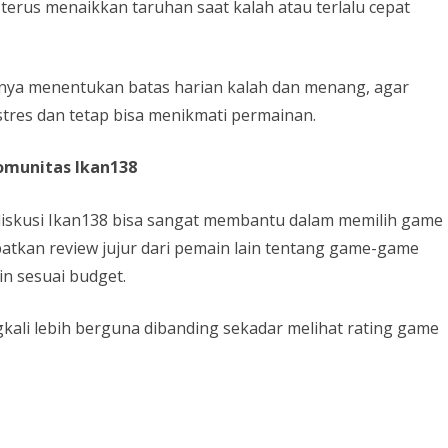
terus menaikkan taruhan saat kalah atau terlalu cepat
alnya menentukan batas harian kalah dan menang, agar
tres dan tetap bisa menikmati permainan.
omunitas Ikan138
iskusi Ikan138 bisa sangat membantu dalam memilih game
patkan review jujur dari pemain lain tentang game-game
in sesuai budget.
gkali lebih berguna dibanding sekadar melihat rating game