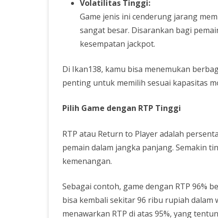
Volatilitas Tinggi:
Game jenis ini cenderung jarang mem
sangat besar. Disarankan bagi pema
kesempatan jackpot.
Di Ikan138, kamu bisa menemukan berbagai 
penting untuk memilih sesuai kapasitas 
Pilih Game dengan RTP Tinggi
RTP atau Return to Player adalah persenta
pemain dalam jangka panjang. Semakin t
kemenangan.
Sebagai contoh, game dengan RTP 96% berar
bisa kembali sekitar 96 ribu rupiah dalam
menawarkan RTP di atas 95%, yang tentu