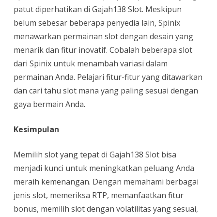
patut diperhatikan di Gajah138 Slot. Meskipun
belum sebesar beberapa penyedia lain, Spinix
menawarkan permainan slot dengan desain yang
menarik dan fitur inovatif. Cobalah beberapa slot
dari Spinix untuk menambah variasi dalam
permainan Anda. Pelajari fitur-fitur yang ditawarkan
dan cari tahu slot mana yang paling sesuai dengan
gaya bermain Anda.
Kesimpulan
Memilih slot yang tepat di Gajah138 Slot bisa
menjadi kunci untuk meningkatkan peluang Anda
meraih kemenangan. Dengan memahami berbagai
jenis slot, memeriksa RTP, memanfaatkan fitur
bonus, memilih slot dengan volatilitas yang sesuai,