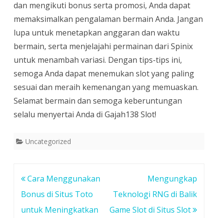
dan mengikuti bonus serta promosi, Anda dapat
memaksimalkan pengalaman bermain Anda. Jangan
lupa untuk menetapkan anggaran dan waktu
bermain, serta menjelajahi permainan dari Spinix
untuk menambah variasi. Dengan tips-tips ini,
semoga Anda dapat menemukan slot yang paling
sesuai dan meraih kemenangan yang memuaskan.
Selamat bermain dan semoga keberuntungan
selalu menyertai Anda di Gajah138 Slot!
Uncategorized
Post
Cara Menggunakan
Mengungkap
navigation
Bonus di Situs Toto
Teknologi RNG di Balik
untuk Meningkatkan
Game Slot di Situs Slot