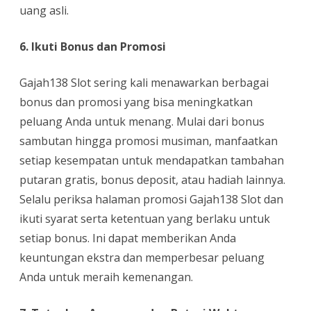
uang asli.
6. Ikuti Bonus dan Promosi
Gajah138 Slot sering kali menawarkan berbagai
bonus dan promosi yang bisa meningkatkan
peluang Anda untuk menang. Mulai dari bonus
sambutan hingga promosi musiman, manfaatkan
setiap kesempatan untuk mendapatkan tambahan
putaran gratis, bonus deposit, atau hadiah lainnya.
Selalu periksa halaman promosi Gajah138 Slot dan
ikuti syarat serta ketentuan yang berlaku untuk
setiap bonus. Ini dapat memberikan Anda
keuntungan ekstra dan memperbesar peluang
Anda untuk meraih kemenangan.