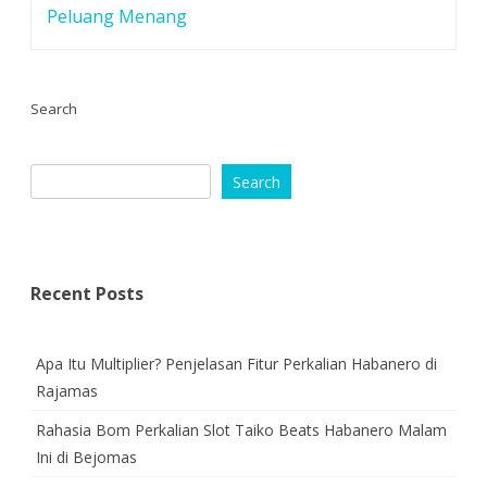
Peluang Menang
Search
Search
Recent Posts
Apa Itu Multiplier? Penjelasan Fitur Perkalian Habanero di
Rajamas
Rahasia Bom Perkalian Slot Taiko Beats Habanero Malam
Ini di Bejomas