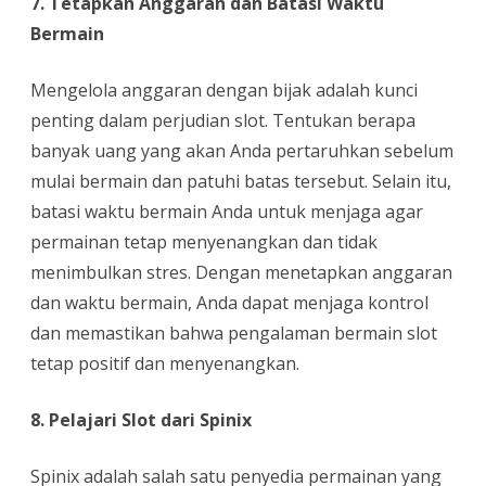
7. Tetapkan Anggaran dan Batasi Waktu
Bermain
Mengelola anggaran dengan bijak adalah kunci
penting dalam perjudian slot. Tentukan berapa
banyak uang yang akan Anda pertaruhkan sebelum
mulai bermain dan patuhi batas tersebut. Selain itu,
batasi waktu bermain Anda untuk menjaga agar
permainan tetap menyenangkan dan tidak
menimbulkan stres. Dengan menetapkan anggaran
dan waktu bermain, Anda dapat menjaga kontrol
dan memastikan bahwa pengalaman bermain slot
tetap positif dan menyenangkan.
8. Pelajari Slot dari Spinix
Spinix adalah salah satu penyedia permainan yang