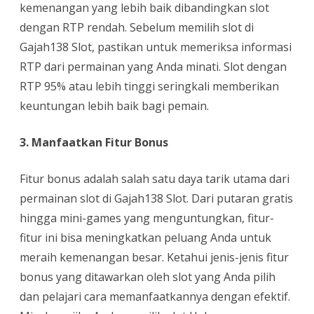
kemenangan yang lebih baik dibandingkan slot
dengan RTP rendah. Sebelum memilih slot di
Gajah138 Slot, pastikan untuk memeriksa informasi
RTP dari permainan yang Anda minati. Slot dengan
RTP 95% atau lebih tinggi seringkali memberikan
keuntungan lebih baik bagi pemain.
3. Manfaatkan Fitur Bonus
Fitur bonus adalah salah satu daya tarik utama dari
permainan slot di Gajah138 Slot. Dari putaran gratis
hingga mini-games yang menguntungkan, fitur-
fitur ini bisa meningkatkan peluang Anda untuk
meraih kemenangan besar. Ketahui jenis-jenis fitur
bonus yang ditawarkan oleh slot yang Anda pilih
dan pelajari cara memanfaatkannya dengan efektif.