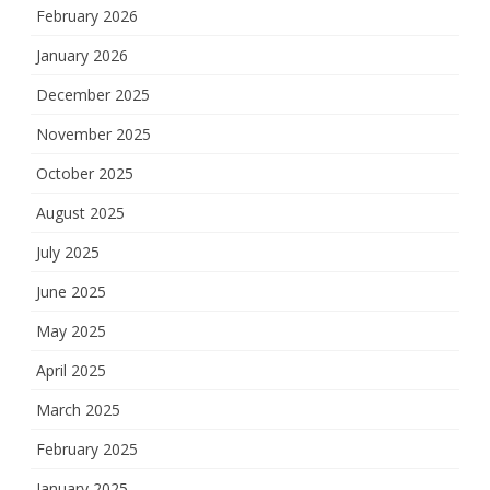
February 2026
January 2026
December 2025
November 2025
October 2025
August 2025
July 2025
June 2025
May 2025
April 2025
March 2025
February 2025
January 2025