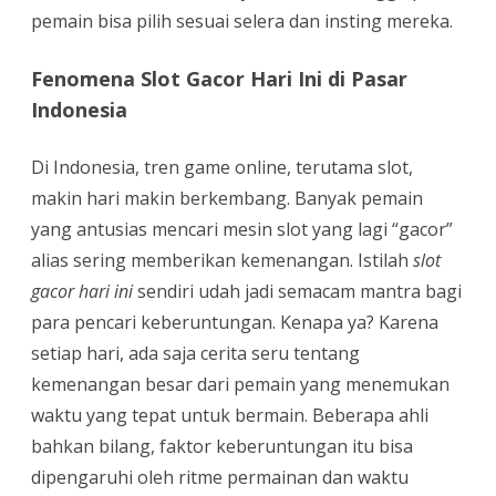
pemain bisa pilih sesuai selera dan insting mereka.
Fenomena Slot Gacor Hari Ini di Pasar
Indonesia
Di Indonesia, tren game online, terutama slot,
makin hari makin berkembang. Banyak pemain
yang antusias mencari mesin slot yang lagi “gacor”
alias sering memberikan kemenangan. Istilah
slot
gacor hari ini
sendiri udah jadi semacam mantra bagi
para pencari keberuntungan. Kenapa ya? Karena
setiap hari, ada saja cerita seru tentang
kemenangan besar dari pemain yang menemukan
waktu yang tepat untuk bermain. Beberapa ahli
bahkan bilang, faktor keberuntungan itu bisa
dipengaruhi oleh ritme permainan dan waktu