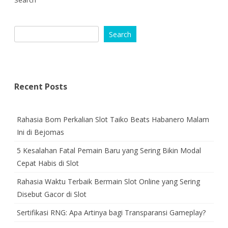
Search
Search
Recent Posts
Rahasia Bom Perkalian Slot Taiko Beats Habanero Malam
Ini di Bejomas
5 Kesalahan Fatal Pemain Baru yang Sering Bikin Modal
Cepat Habis di Slot
Rahasia Waktu Terbaik Bermain Slot Online yang Sering
Disebut Gacor di Slot
Sertifikasi RNG: Apa Artinya bagi Transparansi Gameplay?