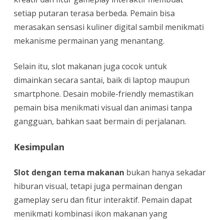
setiap putaran terasa berbeda. Pemain bisa
merasakan sensasi kuliner digital sambil menikmati
mekanisme permainan yang menantang.
Selain itu, slot makanan juga cocok untuk
dimainkan secara santai, baik di laptop maupun
smartphone. Desain mobile-friendly memastikan
pemain bisa menikmati visual dan animasi tanpa
gangguan, bahkan saat bermain di perjalanan.
Kesimpulan
Slot dengan tema makanan
bukan hanya sekadar
hiburan visual, tetapi juga permainan dengan
gameplay seru dan fitur interaktif. Pemain dapat
menikmati kombinasi ikon makanan yang