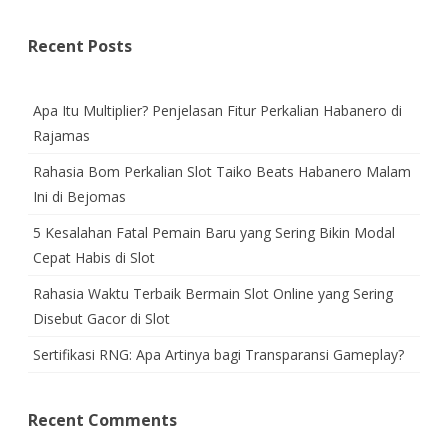
Recent Posts
Apa Itu Multiplier? Penjelasan Fitur Perkalian Habanero di
Rajamas
Rahasia Bom Perkalian Slot Taiko Beats Habanero Malam
Ini di Bejomas
5 Kesalahan Fatal Pemain Baru yang Sering Bikin Modal
Cepat Habis di Slot
Rahasia Waktu Terbaik Bermain Slot Online yang Sering
Disebut Gacor di Slot
Sertifikasi RNG: Apa Artinya bagi Transparansi Gameplay?
Recent Comments