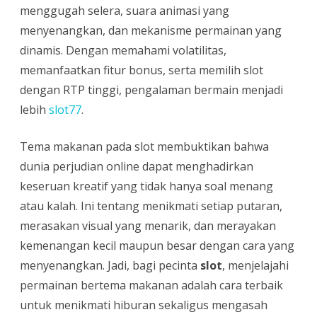
menggugah selera, suara animasi yang
menyenangkan, dan mekanisme permainan yang
dinamis. Dengan memahami volatilitas,
memanfaatkan fitur bonus, serta memilih slot
dengan RTP tinggi, pengalaman bermain menjadi
lebih
slot77
.
Tema makanan pada slot membuktikan bahwa
dunia perjudian online dapat menghadirkan
keseruan kreatif yang tidak hanya soal menang
atau kalah. Ini tentang menikmati setiap putaran,
merasakan visual yang menarik, dan merayakan
kemenangan kecil maupun besar dengan cara yang
menyenangkan. Jadi, bagi pecinta
slot
, menjelajahi
permainan bertema makanan adalah cara terbaik
untuk menikmati hiburan sekaligus mengasah