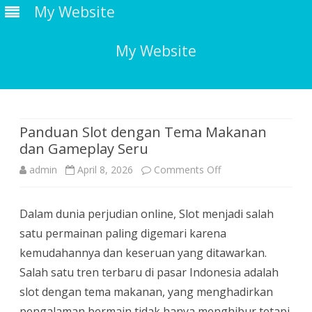
My Website
My Website
Skip
to
content
Panduan Slot dengan Tema Makanan
dan Gameplay Seru
on
admin
April 8, 2026
Comments Off
Panduan
Dalam dunia perjudian online, Slot menjadi salah
Slot
satu permainan paling digemari karena
dengan
kemudahannya dan keseruan yang ditawarkan.
Tema
Salah satu tren terbaru di pasar Indonesia adalah
slot dengan tema makanan, yang menghadirkan
Makanan
pengalaman bermain tidak hanya menghibur tetapi