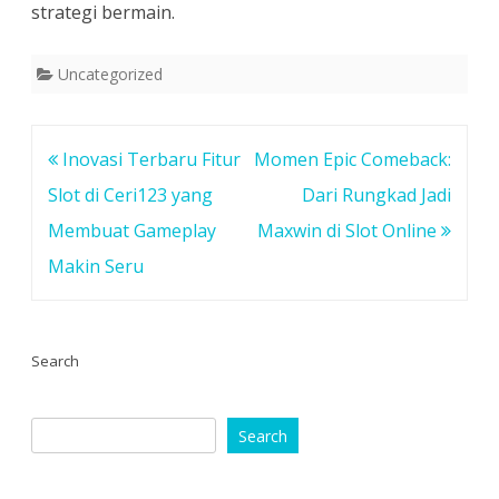
strategi bermain.
Uncategorized
Post
Inovasi Terbaru Fitur
Momen Epic Comeback:
navigation
Slot di Ceri123 yang
Dari Rungkad Jadi
Membuat Gameplay
Maxwin di Slot Online
Makin Seru
Search
Search