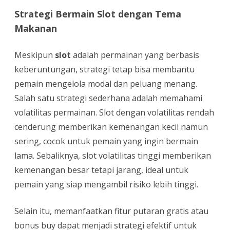
Strategi Bermain Slot dengan Tema
Makanan
Meskipun
slot
adalah permainan yang berbasis
keberuntungan, strategi tetap bisa membantu
pemain mengelola modal dan peluang menang.
Salah satu strategi sederhana adalah memahami
volatilitas permainan. Slot dengan volatilitas rendah
cenderung memberikan kemenangan kecil namun
sering, cocok untuk pemain yang ingin bermain
lama. Sebaliknya, slot volatilitas tinggi memberikan
kemenangan besar tetapi jarang, ideal untuk
pemain yang siap mengambil risiko lebih tinggi.
Selain itu, memanfaatkan fitur putaran gratis atau
bonus buy dapat menjadi strategi efektif untuk