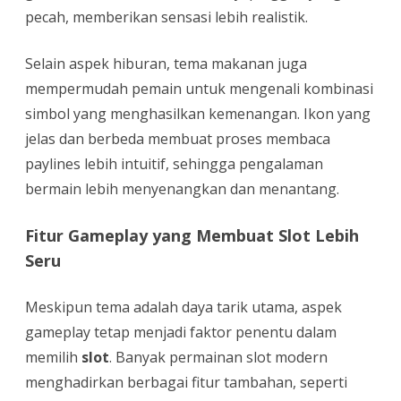
pecah, memberikan sensasi lebih realistik.
Selain aspek hiburan, tema makanan juga
mempermudah pemain untuk mengenali kombinasi
simbol yang menghasilkan kemenangan. Ikon yang
jelas dan berbeda membuat proses membaca
paylines lebih intuitif, sehingga pengalaman
bermain lebih menyenangkan dan menantang.
Fitur Gameplay yang Membuat Slot Lebih
Seru
Meskipun tema adalah daya tarik utama, aspek
gameplay tetap menjadi faktor penentu dalam
memilih
slot
. Banyak permainan slot modern
menghadirkan berbagai fitur tambahan, seperti