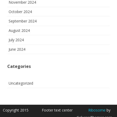
November 2024
October 2024
September 2024
August 2024
July 2024
June 2024
Categories
Uncategorized
Copyright 2015
Footer text center
Ribosome
by