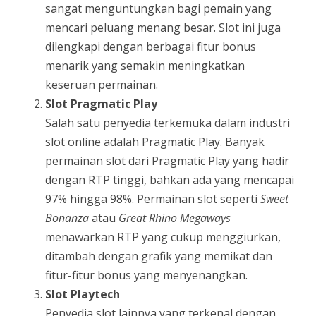
sangat menguntungkan bagi pemain yang
mencari peluang menang besar. Slot ini juga
dilengkapi dengan berbagai fitur bonus
menarik yang semakin meningkatkan
keseruan permainan.
Slot Pragmatic Play
Salah satu penyedia terkemuka dalam industri
slot online adalah Pragmatic Play. Banyak
permainan slot dari Pragmatic Play yang hadir
dengan RTP tinggi, bahkan ada yang mencapai
97% hingga 98%. Permainan slot seperti
Sweet
Bonanza
atau
Great Rhino Megaways
menawarkan RTP yang cukup menggiurkan,
ditambah dengan grafik yang memikat dan
fitur-fitur bonus yang menyenangkan.
Slot Playtech
Penyedia slot lainnya yang terkenal dengan