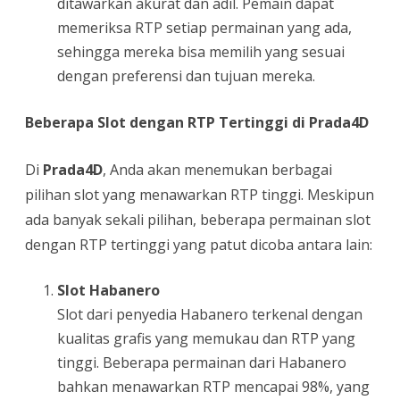
ditawarkan akurat dan adil. Pemain dapat
memeriksa RTP setiap permainan yang ada,
sehingga mereka bisa memilih yang sesuai
dengan preferensi dan tujuan mereka.
Beberapa Slot dengan RTP Tertinggi di Prada4D
Di
Prada4D
, Anda akan menemukan berbagai
pilihan slot yang menawarkan RTP tinggi. Meskipun
ada banyak sekali pilihan, beberapa permainan slot
dengan RTP tertinggi yang patut dicoba antara lain:
Slot Habanero
Slot dari penyedia Habanero terkenal dengan
kualitas grafis yang memukau dan RTP yang
tinggi. Beberapa permainan dari Habanero
bahkan menawarkan RTP mencapai 98%, yang