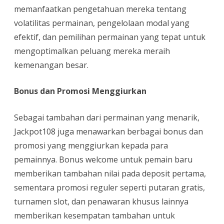
memanfaatkan pengetahuan mereka tentang
volatilitas permainan, pengelolaan modal yang
efektif, dan pemilihan permainan yang tepat untuk
mengoptimalkan peluang mereka meraih
kemenangan besar.
Bonus dan Promosi Menggiurkan
Sebagai tambahan dari permainan yang menarik,
Jackpot108 juga menawarkan berbagai bonus dan
promosi yang menggiurkan kepada para
pemainnya. Bonus welcome untuk pemain baru
memberikan tambahan nilai pada deposit pertama,
sementara promosi reguler seperti putaran gratis,
turnamen slot, dan penawaran khusus lainnya
memberikan kesempatan tambahan untuk