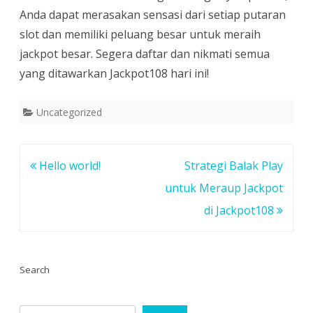
Anda dapat merasakan sensasi dari setiap putaran
slot dan memiliki peluang besar untuk meraih
jackpot besar. Segera daftar dan nikmati semua
yang ditawarkan Jackpot108 hari ini!
Uncategorized
Post
Hello world!
Strategi Balak Play
navigation
untuk Meraup Jackpot
di Jackpot108
Search