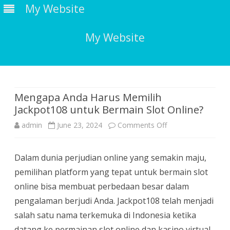
My Website
My Website
Skip
to
content
Mengapa Anda Harus Memilih
Jackpot108 untuk Bermain Slot Online?
on
admin
June 23, 2024
Comments Off
Mengapa
Dalam dunia perjudian online yang semakin maju,
Anda
pemilihan platform yang tepat untuk bermain slot
Harus
online bisa membuat perbedaan besar dalam
Memilih
pengalaman berjudi Anda. Jackpot108 telah menjadi
salah satu nama terkemuka di Indonesia ketika
Jackpot108
datang ke permainan slot online dan kasino virtual.