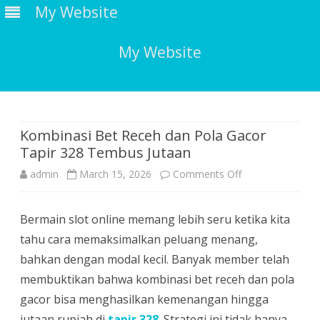
My Website
My Website
Skip
to
content
Kombinasi Bet Receh dan Pola Gacor
Tapir 328 Tembus Jutaan
on
admin
March 15, 2026
Comments Off
Kombinasi
Bermain slot online memang lebih seru ketika kita
Bet
tahu cara memaksimalkan peluang menang,
Receh
bahkan dengan modal kecil. Banyak member telah
dan
membuktikan bahwa kombinasi bet receh dan pola
gacor bisa menghasilkan kemenangan hingga
Pola
jutaan rupiah di
tapir 328
. Strategi ini tidak hanya