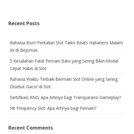
Recent Posts
Rahasia Bom Perkalian Slot Taiko Beats Habanero Malam
Ini di Bejomas
5 Kesalahan Fatal Pemain Baru yang Sering Bikin Modal
Cepat Habis di Slot
Rahasia Waktu Terbaik Bermain Slot Online yang Sering
Disebut Gacor di Slot
Sertifikasi RNG: Apa Artinya bagi Transparansi Gameplay?
Hit Frequency Slot: Apa Artinya bagi Pemain?
Recent Comments