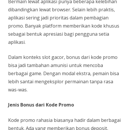
Bermain lewat aplikasi punya beberapa kelebihan
dibandingkan lewat browser. Selain lebih praktis,
aplikasi sering jadi prioritas dalam pembagian
promo. Banyak platform memberikan kode khusus
sebagai bentuk apresiasi bagi pengguna setia
aplikasi.
Dalam konteks slot gacor, bonus dari kode promo
bisa jadi tambahan amunisi untuk mencoba
berbagai game. Dengan modal ekstra, pemain bisa
lebih santai mengeksplor permainan tanpa rasa
was-was.
Jenis Bonus dari Kode Promo
Kode promo rahasia biasanya hadir dalam berbagai
bentuk. Ada yang memberikan bonus deposit,