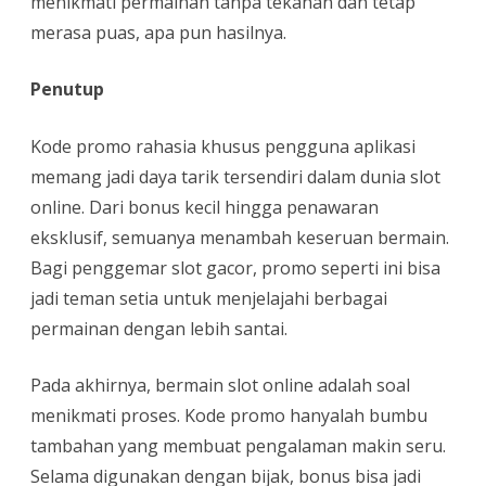
menikmati permainan tanpa tekanan dan tetap
merasa puas, apa pun hasilnya.
Penutup
Kode promo rahasia khusus pengguna aplikasi
memang jadi daya tarik tersendiri dalam dunia slot
online. Dari bonus kecil hingga penawaran
eksklusif, semuanya menambah keseruan bermain.
Bagi penggemar slot gacor, promo seperti ini bisa
jadi teman setia untuk menjelajahi berbagai
permainan dengan lebih santai.
Pada akhirnya, bermain slot online adalah soal
menikmati proses. Kode promo hanyalah bumbu
tambahan yang membuat pengalaman makin seru.
Selama digunakan dengan bijak, bonus bisa jadi