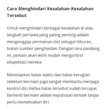
Cara Menghindari Kesalahan-Kesalahan
Tersebut
Untuk menghindari berbagai kesalahan di atas,
langkah pertama yang paling penting adalah
menganggap permainan slot sebagai hiburan,
bukan sumber penghasilan. Dengan cara pandang
ini, pemain akan lebih mudah mengontrol
ekspektasi mereka.
Menetapkan batas waktu dan batas kerugian
sebelum bermain juga sangat membantu menjaga
kontrol diri. Ketika batas tersebut sudah tercapai,
berhenti bermain adalah keputusan terbaik tanpa
perlu memaksakan diri.