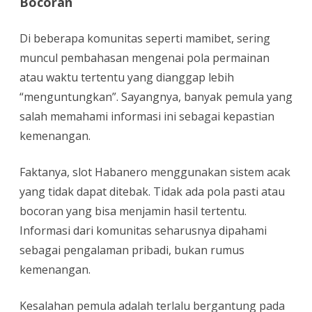
Bocoran
Di beberapa komunitas seperti mamibet, sering
muncul pembahasan mengenai pola permainan
atau waktu tertentu yang dianggap lebih
“menguntungkan”. Sayangnya, banyak pemula yang
salah memahami informasi ini sebagai kepastian
kemenangan.
Faktanya, slot Habanero menggunakan sistem acak
yang tidak dapat ditebak. Tidak ada pola pasti atau
bocoran yang bisa menjamin hasil tertentu.
Informasi dari komunitas seharusnya dipahami
sebagai pengalaman pribadi, bukan rumus
kemenangan.
Kesalahan pemula adalah terlalu bergantung pada