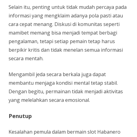
Selain itu, penting untuk tidak mudah percaya pada
informasi yang mengklaim adanya pola pasti atau
cara cepat menang. Diskusi di komunitas seperti
mamibet memang bisa menjadi tempat berbagi
pengalaman, tetapi setiap pemain tetap harus
berpikir kritis dan tidak menelan semua informasi
secara mentah.
Mengambil jeda secara berkala juga dapat
membantu menjaga kondisi mental tetap stabil.
Dengan begitu, permainan tidak menjadi aktivitas
yang melelahkan secara emosional.
Penutup
Kesalahan pemula dalam bermain slot Habanero