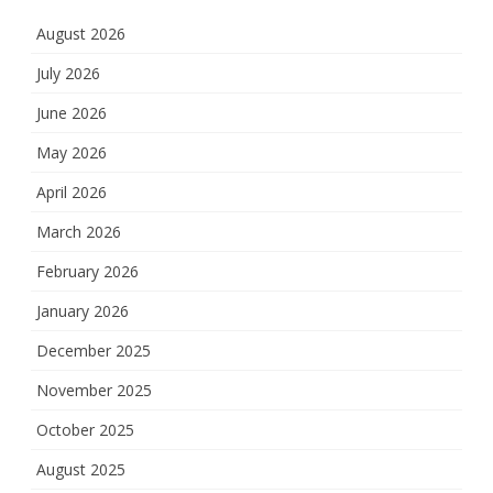
August 2026
July 2026
June 2026
May 2026
April 2026
March 2026
February 2026
January 2026
December 2025
November 2025
October 2025
August 2025