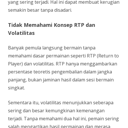
yang sering terjadi. Hal ini dapat membuat kerugian
semakin besar tanpa disadari.
Tidak Memahami Konsep RTP dan
Volatilitas
Banyak pemula langsung bermain tanpa
memahami dasar permainan seperti RTP (Return to
Player) dan volatilitas. RTP hanya menggambarkan
persentase teoretis pengembalian dalam jangka
panjang, bukan jaminan hasil dalam sesi bermain
singkat.
Sementara itu, volatilitas menunjukkan seberapa
sering dan besar kemungkinan kemenangan
terjadi. Tanpa memahami dua hal ini, pemain sering
salah mengartikan hasil permainan dan merasa