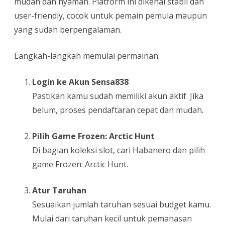
mudah dan nyaman. Platform ini dikenal stabil dan
user-friendly, cocok untuk pemain pemula maupun
yang sudah berpengalaman.
Langkah-langkah memulai permainan:
Login ke Akun Sensa838
Pastikan kamu sudah memiliki akun aktif. Jika
belum, proses pendaftaran cepat dan mudah.
Pilih Game Frozen: Arctic Hunt
Di bagian koleksi slot, cari Habanero dan pilih
game Frozen: Arctic Hunt.
Atur Taruhan
Sesuaikan jumlah taruhan sesuai budget kamu.
Mulai dari taruhan kecil untuk pemanasan