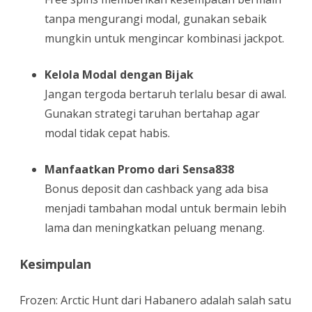
tanpa mengurangi modal, gunakan sebaik
mungkin untuk mengincar kombinasi jackpot.
Kelola Modal dengan Bijak
Jangan tergoda bertaruh terlalu besar di awal.
Gunakan strategi taruhan bertahap agar
modal tidak cepat habis.
Manfaatkan Promo dari Sensa838
Bonus deposit dan cashback yang ada bisa
menjadi tambahan modal untuk bermain lebih
lama dan meningkatkan peluang menang.
Kesimpulan
Frozen: Arctic Hunt dari Habanero adalah salah satu