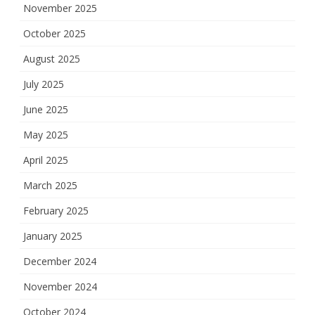
November 2025
October 2025
August 2025
July 2025
June 2025
May 2025
April 2025
March 2025
February 2025
January 2025
December 2024
November 2024
October 2024