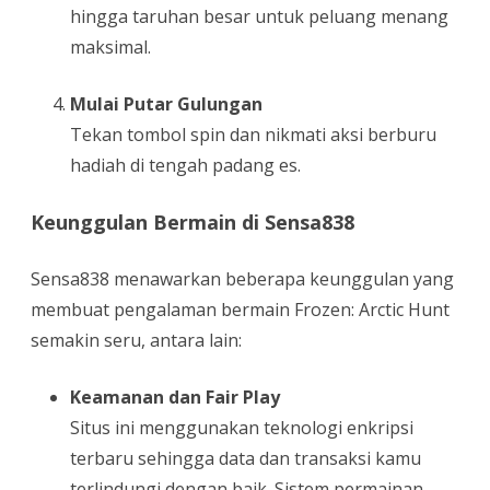
hingga taruhan besar untuk peluang menang
maksimal.
Mulai Putar Gulungan
Tekan tombol spin dan nikmati aksi berburu
hadiah di tengah padang es.
Keunggulan Bermain di Sensa838
Sensa838 menawarkan beberapa keunggulan yang
membuat pengalaman bermain Frozen: Arctic Hunt
semakin seru, antara lain:
Keamanan dan Fair Play
Situs ini menggunakan teknologi enkripsi
terbaru sehingga data dan transaksi kamu
terlindungi dengan baik. Sistem permainan