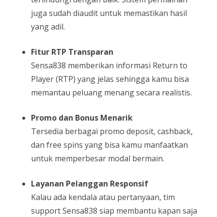
juga sudah diaudit untuk memastikan hasil
yang adil.
Fitur RTP Transparan
Sensa838 memberikan informasi Return to
Player (RTP) yang jelas sehingga kamu bisa
memantau peluang menang secara realistis.
Promo dan Bonus Menarik
Tersedia berbagai promo deposit, cashback,
dan free spins yang bisa kamu manfaatkan
untuk memperbesar modal bermain.
Layanan Pelanggan Responsif
Kalau ada kendala atau pertanyaan, tim
support Sensa838 siap membantu kapan saja