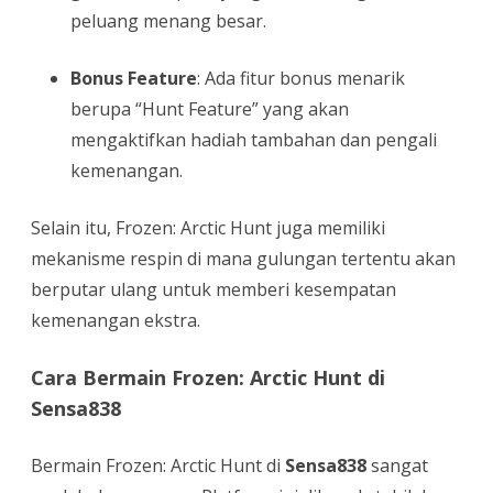
peluang menang besar.
Bonus Feature
: Ada fitur bonus menarik
berupa “Hunt Feature” yang akan
mengaktifkan hadiah tambahan dan pengali
kemenangan.
Selain itu, Frozen: Arctic Hunt juga memiliki
mekanisme respin di mana gulungan tertentu akan
berputar ulang untuk memberi kesempatan
kemenangan ekstra.
Cara Bermain Frozen: Arctic Hunt di
Sensa838
Bermain Frozen: Arctic Hunt di
Sensa838
sangat