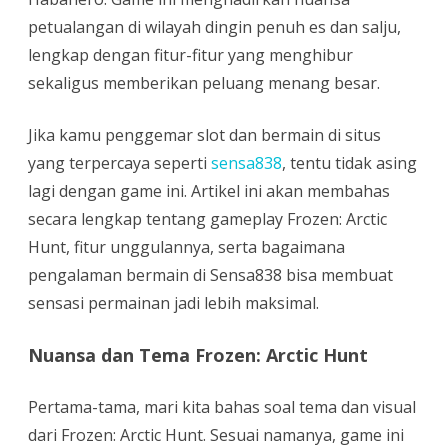
di
petualangan di wilayah dingin penuh es dan salju,
Sensa838
lengkap dengan fitur-fitur yang menghibur
sekaligus memberikan peluang menang besar.
Jika kamu penggemar slot dan bermain di situs
yang terpercaya seperti
sensa838
, tentu tidak asing
lagi dengan game ini. Artikel ini akan membahas
secara lengkap tentang gameplay Frozen: Arctic
Hunt, fitur unggulannya, serta bagaimana
pengalaman bermain di Sensa838 bisa membuat
sensasi permainan jadi lebih maksimal.
Nuansa dan Tema Frozen: Arctic Hunt
Pertama-tama, mari kita bahas soal tema dan visual
dari Frozen: Arctic Hunt. Sesuai namanya, game ini