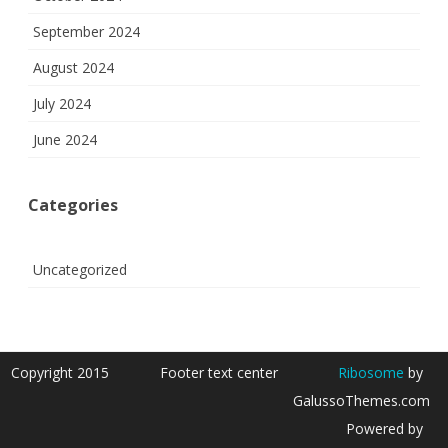
September 2024
August 2024
July 2024
June 2024
Categories
Uncategorized
Copyright 2015
Footer text center
Ribosome
by
GalussoThemes.com
Powered by