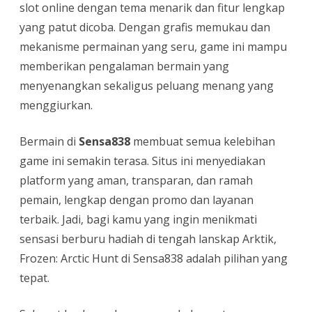
slot online dengan tema menarik dan fitur lengkap
yang patut dicoba. Dengan grafis memukau dan
mekanisme permainan yang seru, game ini mampu
memberikan pengalaman bermain yang
menyenangkan sekaligus peluang menang yang
menggiurkan.
Bermain di
Sensa838
membuat semua kelebihan
game ini semakin terasa. Situs ini menyediakan
platform yang aman, transparan, dan ramah
pemain, lengkap dengan promo dan layanan
terbaik. Jadi, bagi kamu yang ingin menikmati
sensasi berburu hadiah di tengah lanskap Arktik,
Frozen: Arctic Hunt di Sensa838 adalah pilihan yang
tepat.