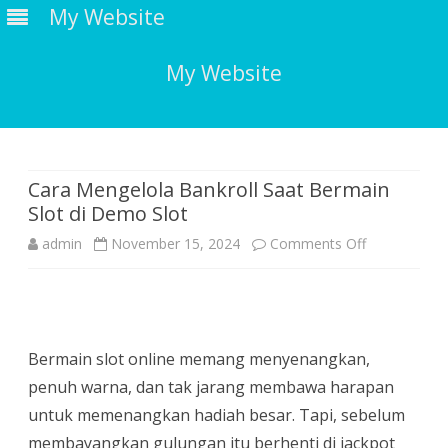
My Website
My Website
Skip
to
content
Cara Mengelola Bankroll Saat Bermain
Slot di Demo Slot
on
admin
November 15, 2024
Comments Off
Cara
Mengelola
Bankroll
Bermain slot online memang menyenangkan,
Saat
penuh warna, dan tak jarang membawa harapan
untuk memenangkan hadiah besar. Tapi, sebelum
Bermain
membayangkan gulungan itu berhenti di jackpot