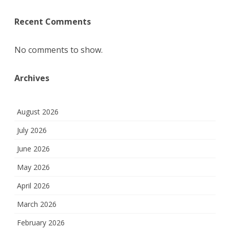
Recent Comments
No comments to show.
Archives
August 2026
July 2026
June 2026
May 2026
April 2026
March 2026
February 2026