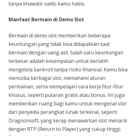
tanpa khawatir saldo kamu habis.
Manfaat Bermain di Demo Slot
Bermain di demo slot memberikan beberapa
keuntungan yang tidak bisa didapatkan saat
bermain dengan uang asli. Salah satu keuntungan
terbesar adalah kesempatan untuk berlatih
mengelola bankroll tanpa risiko finansial. Kamu bisa
mencoba berbagai slot, memahami aturan
permainan, serta mempelajari cara kerja fitur-fitur
khusus, seperti putaran gratis atau bonus. Ini juga
memberikan ruang bagi kamu untuk mengenal slot
dari penyedia perangkat lunak terkenal, seperti
Dragoonsoft, yang kerap menawarkan slot menarik
dengan RTP (Return to Player) yang cukup tinggi.